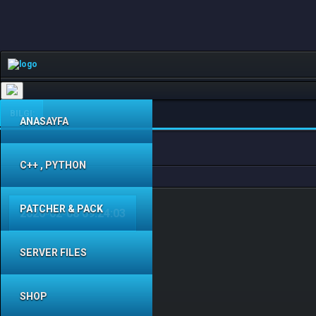
Toggle
navigation
BILGI:
ANASAYFA
C++ , PYTHON
PATCHER & PACK
2026-02-08 09:24:03
SERVER FILES
SHOP