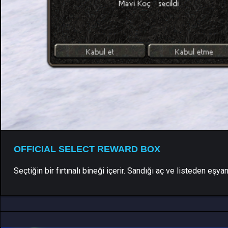
OFFICIAL SELECT REWARD BOX
Seçtiğin bir fırtınalı bineği içerir. Sandığı aç ve listeden eşyan
C++ , Python
0 Yorum