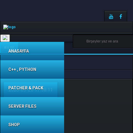
Toggle
navigation
BILGI:
ANASAYFA
C++ , PYTHON
PATCHER & PACK
2026-03-20 17:58:11
SERVER FILES
SHOP