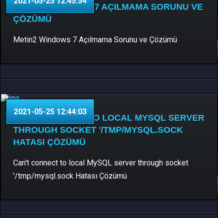
2021-05-25 12:45:54
METIN2 WINDOWS 7 AÇILMAMA SORUNU VE
ÇÖZÜMÜ
Yardım
0 Yorum
Metin2 Windows 7 Açılmama Sorunu ve Çözümü
DEVAMINI OKU..
2021-05-25 12:44:03
CAN'T CONNECT TO LOCAL MYSQL SERVER
THROUGH SOCKET '/TMP/MYSQL.SOCK
HATASI ÇÖZÜMÜ
Can't connect to local MySQL server through socket
Yardım
0 Yorum
'/tmp/mysql.sock Hatası Çözümü
DEVAMINI OKU..