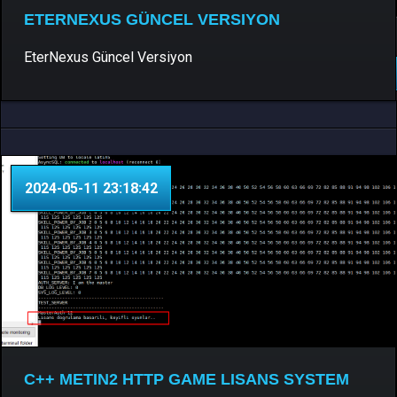
ETERNEXUS GÜNCEL VERSIYON
Patcher & Pack
0 Yorum
EterNexus Güncel Versiyon
DEVAMINI OKU..
2024-05-11 23:18:42
C++ METIN2 HTTP GAME LISANS SYSTEM