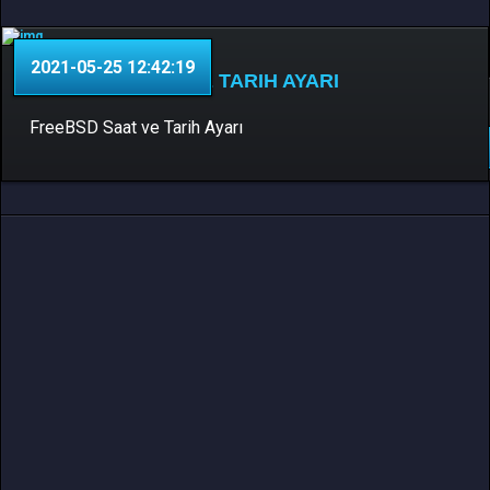
2021-05-25 12:42:19
FREEBSD SAAT VE TARIH AYARI
Yardım
0 Yorum
FreeBSD Saat ve Tarih Ayarı
DEVAMINI OKU..