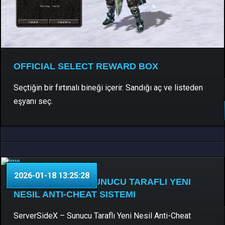
OFFICIAL SELECT REWARD BOX
Seçtiğin bir fırtınalı bineği içerir. Sandığı aç ve listeden
C++ , Python
0 Yorum
eşyanı seç.
DEVAMINI OKU..
2026-01-18 13:25:28
SERVERSIDEX – SUNUCU TARAFLI YENI
NESIL ANTI-CHEAT SISTEMI
ServerSideX – Sunucu Taraflı Yeni Nesil Anti-Cheat
C++ , Python
0 Yorum