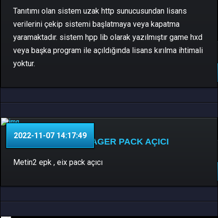
Tanıtımı olan sistem uzak http sunucusundan lisans
verilerini çekip sistemi başlatmaya veya kapatma
yaramaktadır. sistem hpp lib olarak yazılmıştır game hxd
veya başka program ile açıldığında lisans kırılma ihtimali
C++ , Python
0 Yorum
yoktur.
DEVAMINI OKU..
2022-11-07 14:17:49
METIN2 ETERMANAGER PACK AÇICI
Patcher & Pack
0 Yorum
Metin2 epk , eix pack açıcı
DEVAMINI OKU..